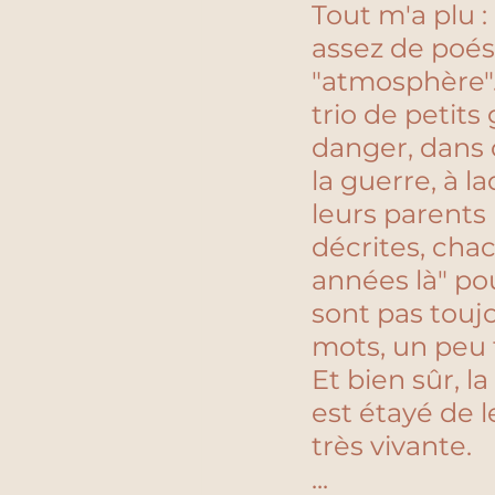
Tout m'a plu : 
assez de poés
"atmosphère". 
trio de petits
danger, dans 
la guerre, à 
leurs parents n
décrites, chac
années là" pou
sont pas toujo
mots, un peu f
Et bien sûr, l
est étayé de 
très vivante.
...