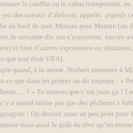
ommer le couffin ou le cabas transportant, en 
le jeu des noyaux d’abricots, appelés  pignols ce
che au bord de mer, Moman pour Maman (on dis
s de soixante-dix ans s’expriment  encore ain
ère) et bien d’autres expressions ou situations
on que tout était VRAI.
le quand, à la messe, Norbert murmure à Mi
t-ce que dans les prières on dit toujours : « Pr
heurs … ? » Tu trouves que c’est juste ça ? Le
n’y a quand même pas que des pêcheurs à Kéb
 garagiste ! On devrait aussi un peu prier pour l
humour mais aussi le goût du rêve qu’on retrou