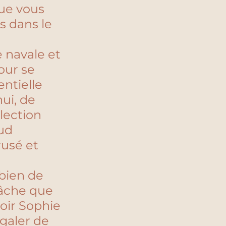
ue vous 
s dans le 
 navale et 
our se 
ntielle 
ui, de 
lection 
ud 
rusé et 
bien de 
tâche que 
voir Sophie 
galer de 