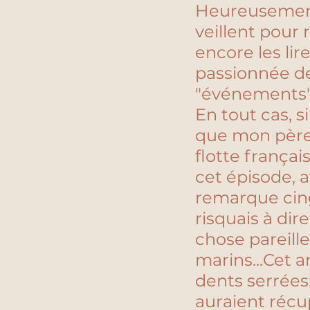
Heureusement,
veillent pour 
encore les li
passionnée de
"événements" 
En tout cas, si
que mon père 
flotte françai
cet épisode, a
remarque cing
risquais à dire
chose pareille
marins...Cet a
dents serrées: 
auraient récup