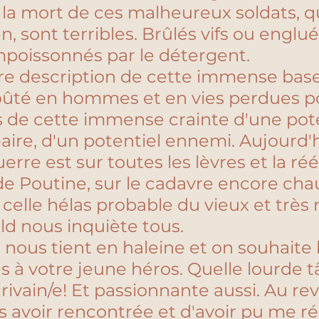
 la mort de ces malheureux soldats, q
en, sont terribles. Brûlés vifs ou englué
oissonnés par le détergent. 
otre description de cette immense base
coûté en hommes et en vies perdues p
s de cette immense crainte d'une pote
aire, d'un potentiel ennemi. Aujourd'h
erre est sur toutes les lèvres et la réé
de Poutine, sur le cadavre encore cha
celle hélas probable du vieux et très 
d nous inquiète tous. 
 nous tient en haleine et on souhaite 
 à votre jeune héros. Quelle lourde 
crivain/e! Et passionnante aussi. Au re
s avoir rencontrée et d'avoir pu me ré