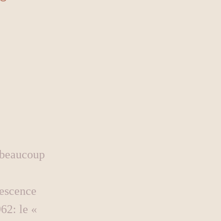
t beaucoup 
escence 
62: le « 