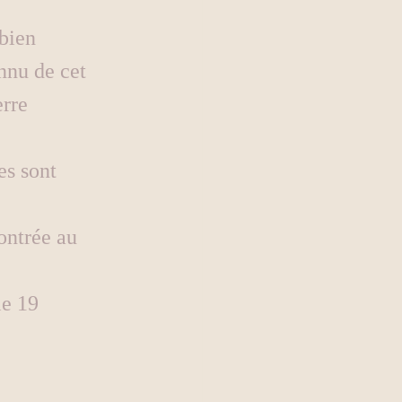
bien 
nnu de cet 
rre 
es sont 
ontrée au 
le 19 