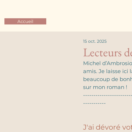
Accueil
MES LIVRES
BLOG
15 oct. 2025
Lecteurs d
Michel d’Ambrosio e
amis. Je laisse ici
beaucoup de bonhe
sur mon roman ! 
-----------------------
-----------
J'ai dévoré vot