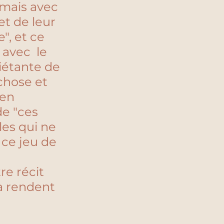
s mais avec 
t de leur 
", et ce 
avec  le 
iétante de 
chose et 
ien 
e "ces 
les qui ne 
 ce jeu de 
re récit 
a rendent 