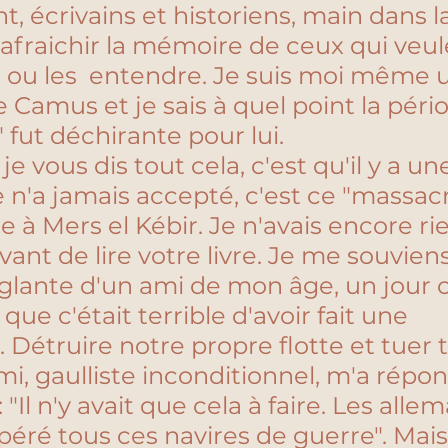
 écrivains et historiens, main dans la
rafraichir la mémoire de ceux qui veul
re ou les  entendre. Je suis moi même 
 Camus et je sais à quel point la péri
fut déchirante pour lui.
 je vous dis tout cela, c'est qu'il y a u
n'a jamais accepté, c'est ce "massacre
se à Mers el Kébir. Je n'avais encore rie
vant de lire votre livre. Je me souvien
lante d'un ami de mon âge, un jour o
 que c'était terrible d'avoir fait une 
. Détruire notre propre flotte et tuer 
mi, gaulliste inconditionnel, m'a répon
"Il n'y avait que cela à faire. Les alle
éré tous ces navires de guerre". Mais 