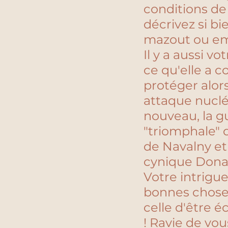
conditions de
décrivez si bi
mazout ou emp
Il y a aussi v
ce qu'elle a 
protéger alor
attaque nuclé
nouveau, la gu
"triomphale" 
de Navalny et 
cynique Donal
Votre intrigue
bonnes choses
celle d'être é
! Ravie de vou