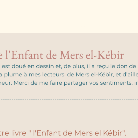
CRITIQUES LITTERAIRES
PROJETS D'ECRITURE
À
e l'Enfant de Mers el-Kébir
st doué en dessin et, de plus, il a reçu le don de 
 la plume à mes lecteurs, de Mers el-Kébir, et d’aill
ur. Merci de me faire partager vos sentiments, i
----------------------------------------------------------------
re livre " l'Enfant de Mers el Kébir".