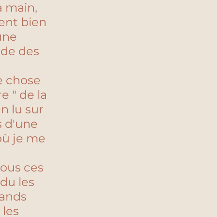
 main, 
ent bien 
une 
ode des 
ne chose 
 " de la 
n lu sur 
s d'une 
ù je me 
tous ces 
du les 
mands 
les 