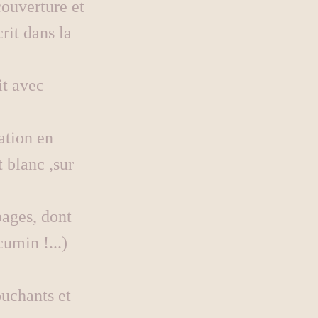
couverture et 
it dans la 
it avec 
ation en 
 blanc ,sur 
pages, dont 
cumin !...) 
uchants et 